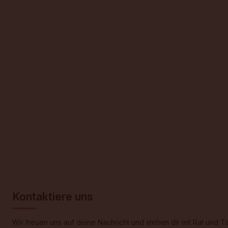
Alles für dein Baby
Zum
Inhalt
MAIN
springen
MENU
Kontakt
So erreichst du uns jederzeit
Kontaktiere uns
Wir freuen uns auf deine Nachricht und stehen dir mit Rat und Ta