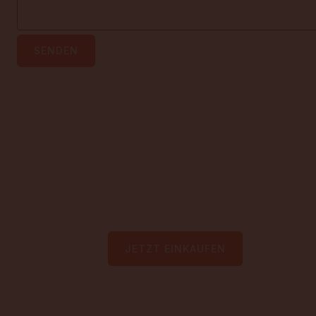
SENDEN
Jetzt unser Sortiment entdecken!
Besuche unser Geschäft in Berlin oder shoppe online 
eine Vielfalt an Babyprodukten.
JETZT EINKAUFEN